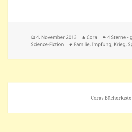
Veröffentlicht
Autor
Kategorien
4. November 2013
Cora
4 Sterne - g
am
Schlagwörter
Science-Fiction
Familie
,
Impfung
,
Krieg
,
S
Coras Bücherkiste