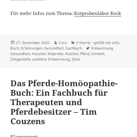
Für mehr Infos zum Thema:
Kotprobenlabor Keck
Veröffentlicht
Autor
Kategorien
27. Dezember 2020
Cora
5 Sterne - gefällt mir sehr
,
am
Schlagwörter
Buch
,
Erfahrungen
,
Gesundheit
,
Sachbuch
Entwurmung
,
Gesundheit
,
Haustier
,
Kotprobe
,
Nutztier
,
Pferd
,
Umwelt
,
Zeitgemäße selektive Entwurmung
,
ZeSe
Das Pferde-Homöopathie-
Buch: Ein Fachbuch für
Therapeuten und
Pferdebesitzer – Tim
Couzens
Klappentext: