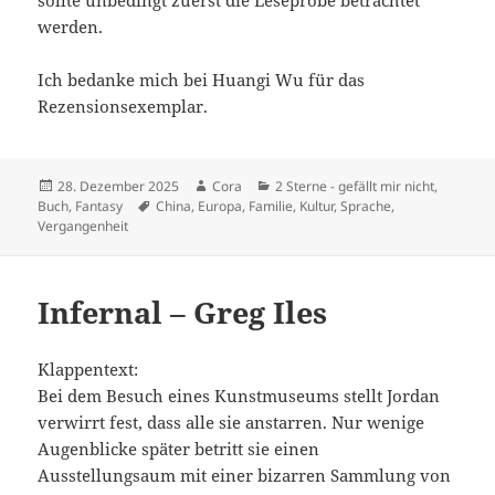
sollte unbedingt zuerst die Leseprobe betrachtet
werden.
Ich bedanke mich bei Huangi Wu für das
Rezensionsexemplar.
Veröffentlicht
Autor
Kategorien
28. Dezember 2025
Cora
2 Sterne - gefällt mir nicht
,
am
Schlagwörter
Buch
,
Fantasy
China
,
Europa
,
Familie
,
Kultur
,
Sprache
,
Vergangenheit
Infernal – Greg Iles
Klappentext:
Bei dem Besuch eines Kunstmuseums stellt Jordan
verwirrt fest, dass alle sie anstarren. Nur wenige
Augenblicke später betritt sie einen
Ausstellungsaum mit einer bizarren Sammlung von