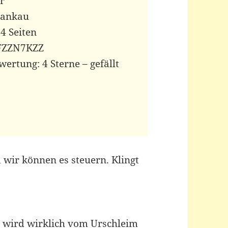
r
Mankau
4 Seiten
FZZN7KZZ‎
ertung: 4 Sterne – gefällt
d wir können es steuern. Klingt
 so wird wirklich vom Urschleim