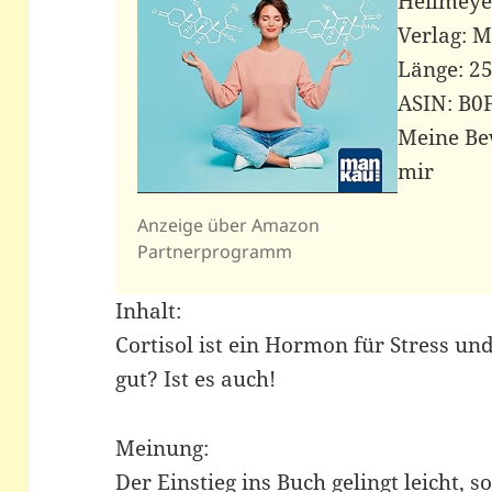
Heilmeye
Verlag: 
Länge: 25
ASIN: B0
Meine Bew
mir
Anzeige über Amazon
Partnerprogramm
Inhalt:
Cortisol ist ein Hormon für Stress un
gut? Ist es auch!
Meinung:
Der Einstieg ins Buch gelingt leicht,