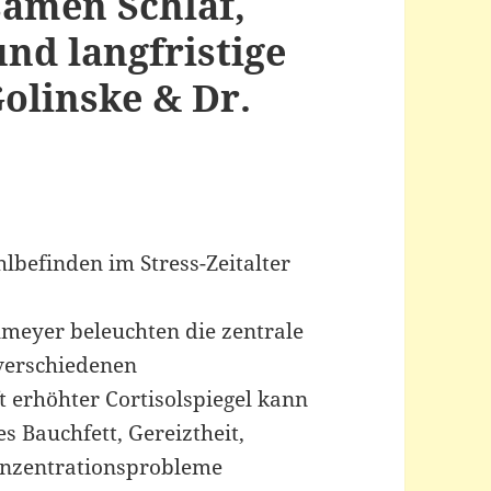
samen Schlaf,
nd langfristige
olinske & Dr.
lbefinden im Stress-Zeitalter
lmeyer beleuchten die zentrale
 verschiedenen
 erhöhter Cortisolspiegel kann
 Bauchfett, Gereiztheit,
onzentrationsprobleme