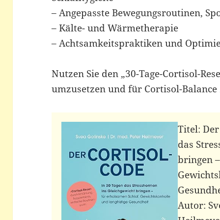
– Angepasste Bewegungsroutinen, Spo
– Kälte- und Wärmetherapie
– Achtsamkeitspraktiken und Optimi
Nutzen Sie den „30-Tage-Cortisol-Res
umzusetzen und für Cortisol-Balance 
Titel: De
das Stre
bringen –
Gewichtsk
Gesundhe
Autor: Sv