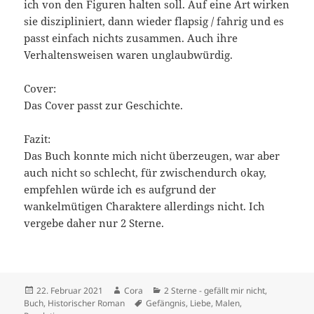
ich von den Figuren halten soll. Auf eine Art wirken
sie diszipliniert, dann wieder flapsig / fahrig und es
passt einfach nichts zusammen. Auch ihre
Verhaltensweisen waren unglaubwürdig.
Cover:
Das Cover passt zur Geschichte.
Fazit:
Das Buch konnte mich nicht überzeugen, war aber
auch nicht so schlecht, für zwischendurch okay,
empfehlen würde ich es aufgrund der
wankelmütigen Charaktere allerdings nicht. Ich
vergebe daher nur 2 Sterne.
Veröffentlicht
Autor
Kategorien
22. Februar 2021
Cora
2 Sterne - gefällt mir nicht
,
am
Schlagwörter
Buch
,
Historischer Roman
Gefängnis
,
Liebe
,
Malen
,