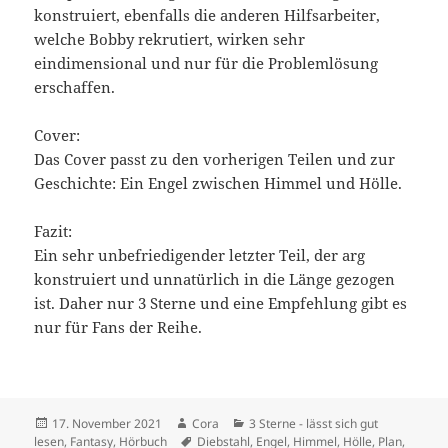
konstruiert, ebenfalls die anderen Hilfsarbeiter,
welche Bobby rekrutiert, wirken sehr
eindimensional und nur für die Problemlösung
erschaffen.
Cover:
Das Cover passt zu den vorherigen Teilen und zur
Geschichte: Ein Engel zwischen Himmel und Hölle.
Fazit:
Ein sehr unbefriedigender letzter Teil, der arg
konstruiert und unnatürlich in die Länge gezogen
ist. Daher nur 3 Sterne und eine Empfehlung gibt es
nur für Fans der Reihe.
Veröffentlicht
Autor
Kategorien
17. November 2021
Cora
3 Sterne - lässt sich gut
am
Schlagwörter
lesen
,
Fantasy
,
Hörbuch
Diebstahl
,
Engel
,
Himmel
,
Hölle
,
Plan
,