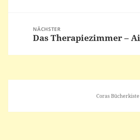
NÄCHSTER
Das Therapiezimmer – A
Nächster
Beitrag:
Coras Bücherkiste