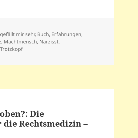
n
 gefällt mir sehr
,
Buch
,
Erfahrungen
,
e
,
Machtmensch
,
Narzisst
,
,
Trotzkopf
oben?: Die
 die Rechtsmedizin –