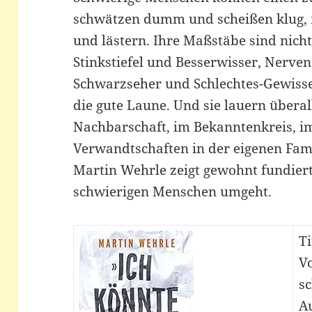
schwätzen dumm und scheißen klug, m
und lästern. Ihre Maßstäbe sind nicht 
Stinkstiefel und Besserwisser, Nerv
Schwarzseher und Schlechtes-Gewiss
die gute Laune. Und sie lauern überall
Nachbarschaft, im Bekanntenkreis, im
Verwandtschaften in der eigenen Famili
Martin Wehrle zeigt gewohnt fundier
schwierigen Menschen umgeht.
Ti
V
s
A