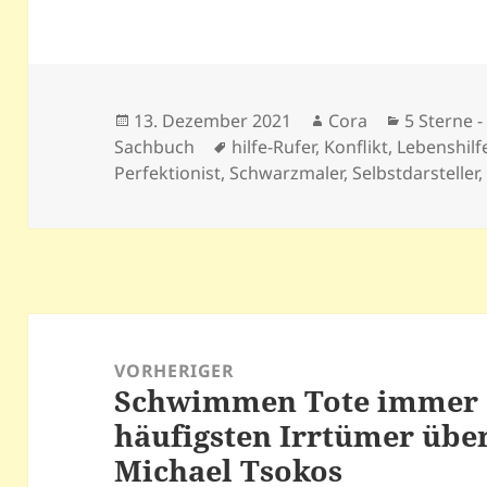
Veröffentlicht
Autor
Kategorie
13. Dezember 2021
Cora
5 Sterne -
am
Schlagwörter
Sachbuch
hilfe-Rufer
,
Konflikt
,
Lebenshilf
Perfektionist
,
Schwarzmaler
,
Selbstdarsteller
Beitragsnavigation
VORHERIGER
Schwimmen Tote immer 
Vorheriger
häufigsten Irrtümer über
Beitrag:
Michael Tsokos