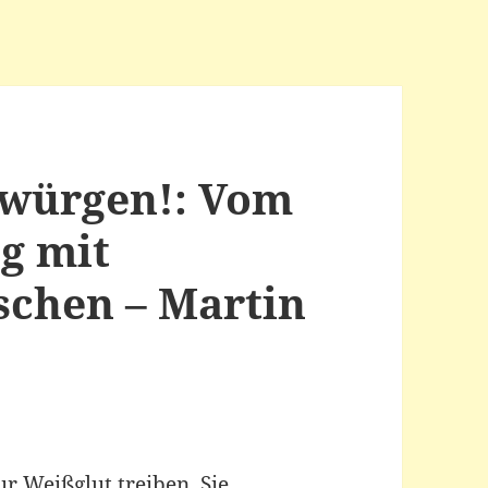
rwürgen!: Vom
g mit
schen – Martin
r Weißglut treiben. Sie