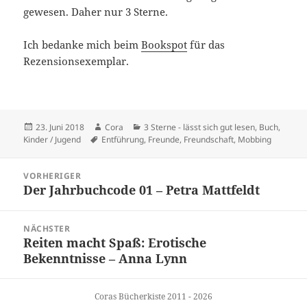
gewesen. Daher nur 3 Sterne.
Ich bedanke mich beim
Bookspot
für das
Rezensionsexemplar.
Veröffentlicht
Autor
Kategorien
23. Juni 2018
Cora
3 Sterne - lässt sich gut lesen
,
Buch
,
am
Schlagwörter
Kinder / Jugend
Entführung
,
Freunde
,
Freundschaft
,
Mobbing
Beitragsnavigation
VORHERIGER
Der Jahrbuchcode 01 – Petra Mattfeldt
Vorheriger
Beitrag:
NÄCHSTER
Reiten macht Spaß: Erotische
Nächster
Bekenntnisse – Anna Lynn
Beitrag:
Coras Bücherkiste 2011 - 2026