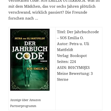
versteckten Code: SOS EMILIA OTTERBACH. Was ist
mit dem Mädchen, das vor sechs Jahren plötzlich
verschwand, wirklich passiert? Die Freunde
forschen nach …
Titel: Der Jahrbuchcode
– SOS Emilia O.
Autor: Petra u. Uli
Mattfeldt
Verlag: Bookspot
Seiten: 224
ASIN: B01CYM0JES
Meine Bewertung: 3
Sterne
Anzeige über Amazon
Partnerprogramm