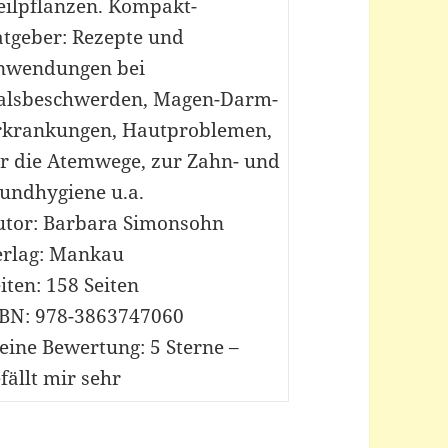
eilpflanzen. Kompakt-
atgeber: Rezepte und
nwendungen bei
alsbeschwerden, Magen-Darm-
rkrankungen, Hautproblemen,
ür die Atemwege, zur Zahn- und
undhygiene u.a.
utor: Barbara Simonsohn
erlag: Mankau
iten: 158 Seiten
SBN: 978-3863747060
eine Bewertung: 5 Sterne –
fällt mir sehr