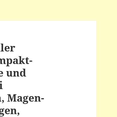
ller
mpakt-
e und
i
, Magen-
gen,