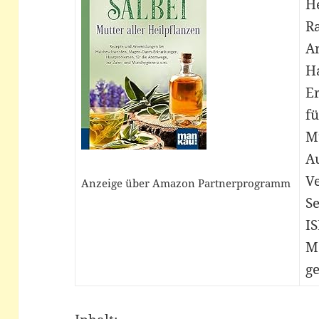
H
R
A
H
E
f
M
A
V
Anzeige über Amazon Partnerprogramm
Se
I
M
ge