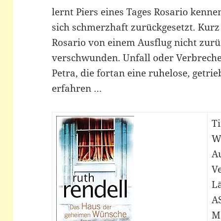
lernt Piers eines Tages Rosario kenne
sich schmerzhaft zurückgesetzt. Kur
Rosario von einem Ausflug nicht zurü
verschwunden. Unfall oder Verbrechen
Petra, die fortan eine ruhelose, getri
erfahren …
Ti
W
Au
Ve
Lä
A
M