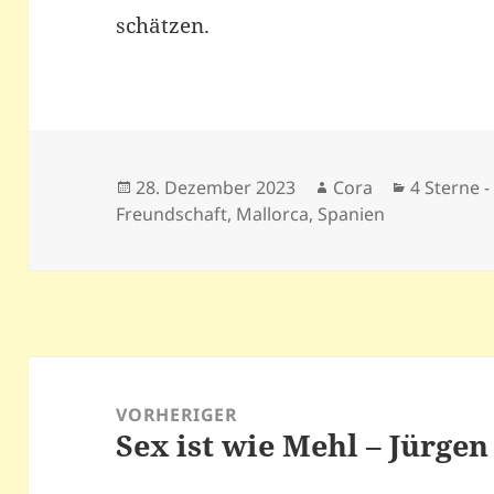
schätzen.
Veröffentlicht
Autor
Kategorie
28. Dezember 2023
Cora
4 Sterne - 
am
Freundschaft
,
Mallorca
,
Spanien
Beitragsnavigation
VORHERIGER
Sex ist wie Mehl – Jürgen
Vorheriger
Beitrag: