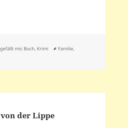
n
Schlagwörter
gefällt mir
,
Buch
,
Krimi
Familie
,
 von der Lippe