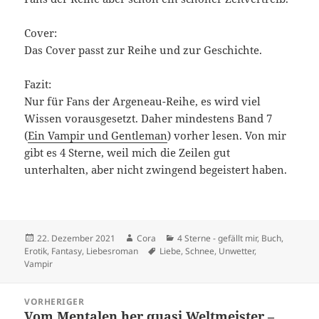
Cover:
Das Cover passt zur Reihe und zur Geschichte.
Fazit:
Nur für Fans der Argeneau-Reihe, es wird viel
Wissen vorausgesetzt. Daher mindestens Band 7
(
Ein Vampir und Gentleman
) vorher lesen. Von mir
gibt es 4 Sterne, weil mich die Zeilen gut
unterhalten, aber nicht zwingend begeistert haben.
Veröffentlicht
Autor
Kategorien
22. Dezember 2021
Cora
4 Sterne - gefällt mir
,
Buch
,
am
Schlagwörter
Erotik
,
Fantasy
,
Liebesroman
Liebe
,
Schnee
,
Unwetter
,
Vampir
Beitragsnavigation
VORHERIGER
Vom Mentalen her quasi Weltmeister –
Vorheriger