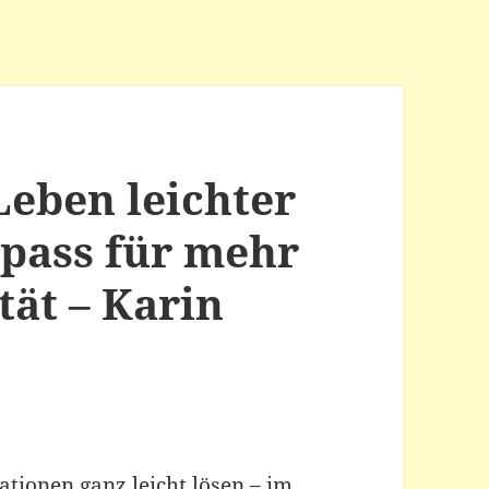
 Leben leichter
pass für mehr
tät – Karin
tionen ganz leicht lösen – im