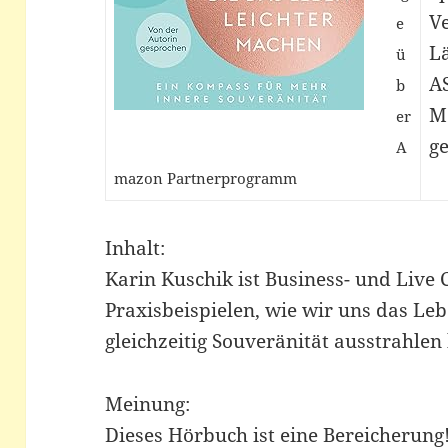
Ve
e
L
ü
A
b
M
er
ge
A
mazon Partnerprogramm
Inhalt:
Karin Kuschik ist Business- und Live 
Praxisbeispielen, wie wir uns das Le
gleichzeitig Souveränität ausstrahlen
Meinung:
Dieses Hörbuch ist eine Bereicherung!