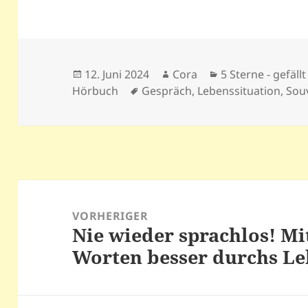
Veröffentlicht
Autor
Kategorien
12. Juni 2024
Cora
5 Sterne - gefällt
am
Schlagwörter
Hörbuch
Gespräch
,
Lebenssituation
,
Sou
Beitragsnavigation
VORHERIGER
Nie wieder sprachlos! Mi
Vorheriger
Worten besser durchs Le
Beitrag: