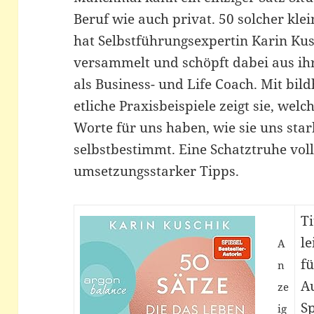
Beruf wie auch privat. 50 solcher kl
hat Selbstführungsexpertin Karin Ku
versammelt und schöpft dabei aus ih
als Business- und Life Coach. Mit bil
etliche Praxisbeispiele zeigt sie, wel
Worte für uns haben, wie sie uns st
selbstbestimmt. Eine Schatztruhe voll
umsetzungsstarker Tipps.
Ti
l
A
f
n
Au
ze
S
ig