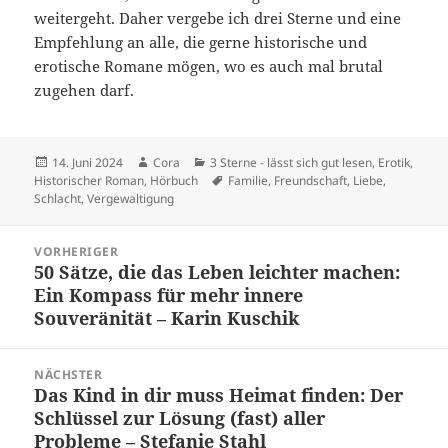
weitergeht. Daher vergebe ich drei Sterne und eine
Empfehlung an alle, die gerne historische und
erotische Romane mögen, wo es auch mal brutal
zugehen darf.
Veröffentlicht
Autor
Kategorien
14. Juni 2024
Cora
3 Sterne - lässt sich gut lesen
,
Erotik
,
am
Schlagwörter
Historischer Roman
,
Hörbuch
Familie
,
Freundschaft
,
Liebe
,
Schlacht
,
Vergewaltigung
Beitragsnavigation
VORHERIGER
50 Sätze, die das Leben leichter machen:
Vorheriger
Ein Kompass für mehr innere
Beitrag:
Souveränität – Karin Kuschik
NÄCHSTER
Das Kind in dir muss Heimat finden: Der
Nächster
Schlüssel zur Lösung (fast) aller
Beitrag:
Probleme – Stefanie Stahl