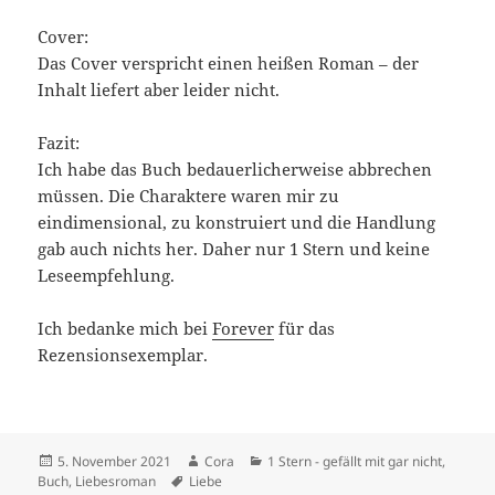
Cover:
Das Cover verspricht einen heißen Roman – der
Inhalt liefert aber leider nicht.
Fazit:
Ich habe das Buch bedauerlicherweise abbrechen
müssen. Die Charaktere waren mir zu
eindimensional, zu konstruiert und die Handlung
gab auch nichts her. Daher nur 1 Stern und keine
Leseempfehlung.
Ich bedanke mich bei
Forever
für das
Rezensionsexemplar.
Veröffentlicht
Autor
Kategorien
5. November 2021
Cora
1 Stern - gefällt mit gar nicht
,
am
Schlagwörter
Buch
,
Liebesroman
Liebe