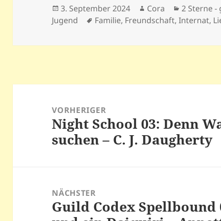
Veröffentlicht
Autor
Kategorie
3. September 2024
Cora
2 Sterne - 
am
Schlagwörter
Jugend
Familie
,
Freundschaft
,
Internat
,
L
Beitragsnavigation
VORHERIGER
Night School 03: Denn W
Vorheriger
suchen – C. J. Daugherty
Beitrag:
NÄCHSTER
Guild Codex Spellbound 
Nächster
Beitrag: