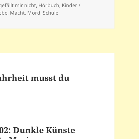
n
gefällt mir nicht
,
Hörbuch
,
Kinder /
iebe
,
Macht
,
Mord
,
Schule
ahrheit musst du
02: Dunkle Künste