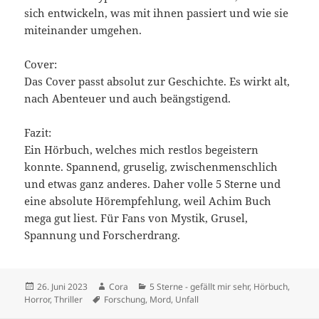
sich entwickeln, was mit ihnen passiert und wie sie
miteinander umgehen.
Cover:
Das Cover passt absolut zur Geschichte. Es wirkt alt,
nach Abenteuer und auch beängstigend.
Fazit:
Ein Hörbuch, welches mich restlos begeistern
konnte. Spannend, gruselig, zwischenmenschlich
und etwas ganz anderes. Daher volle 5 Sterne und
eine absolute Hörempfehlung, weil Achim Buch
mega gut liest. Für Fans von Mystik, Grusel,
Spannung und Forscherdrang.
Veröffentlicht
Autor
Kategorien
26. Juni 2023
Cora
5 Sterne - gefällt mir sehr
,
Hörbuch
,
am
Schlagwörter
Horror
,
Thriller
Forschung
,
Mord
,
Unfall