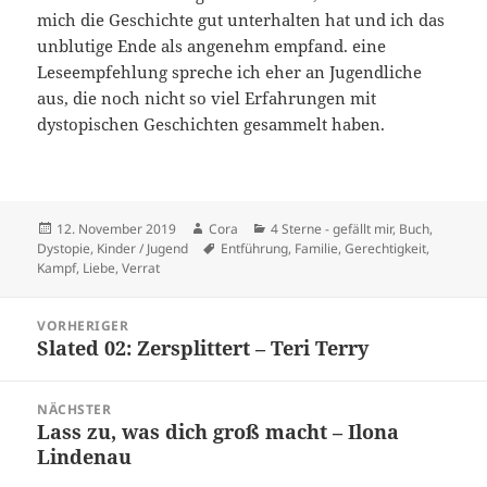
mich die Geschichte gut unterhalten hat und ich das
unblutige Ende als angenehm empfand. eine
Leseempfehlung spreche ich eher an Jugendliche
aus, die noch nicht so viel Erfahrungen mit
dystopischen Geschichten gesammelt haben.
Veröffentlicht
Autor
Kategorien
12. November 2019
Cora
4 Sterne - gefällt mir
,
Buch
,
am
Schlagwörter
Dystopie
,
Kinder / Jugend
Entführung
,
Familie
,
Gerechtigkeit
,
Kampf
,
Liebe
,
Verrat
Beitragsnavigation
VORHERIGER
Slated 02: Zersplittert – Teri Terry
Vorheriger
Beitrag:
NÄCHSTER
Lass zu, was dich groß macht – Ilona
Nächster
Lindenau
Beitrag: