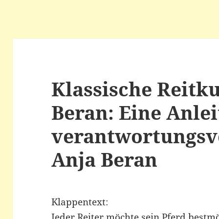
Klassische Reitk
Beran: Eine Anlei
verantwortungsvo
Anja Beran
Klappentext:
Jeder Reiter möchte sein Pferd bestm