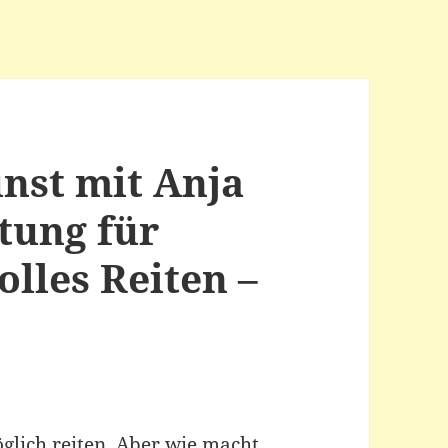
unst mit Anja
tung für
lles Reiten –
öglich reiten. Aber wie macht