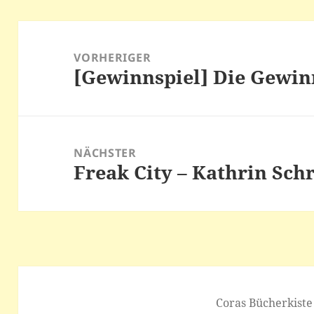
Beitragsnavigation
VORHERIGER
[Gewinnspiel] Die Gewin
Vorheriger
Beitrag:
NÄCHSTER
Freak City – Kathrin Sch
Nächster
Beitrag:
Coras Bücherkiste