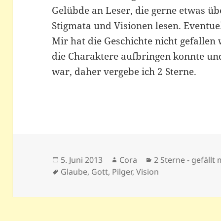
Gelübde an Leser, die gerne etwas übe
Stigmata und Visionen lesen. Eventue
Mir hat die Geschichte nicht gefallen
die Charaktere aufbringen konnte und
war, daher vergebe ich 2 Sterne.
Veröffentlicht
Autor
Kategorien
5. Juni 2013
Cora
2 Sterne - gefällt 
am
Schlagwörter
Glaube
,
Gott
,
Pilger
,
Vision