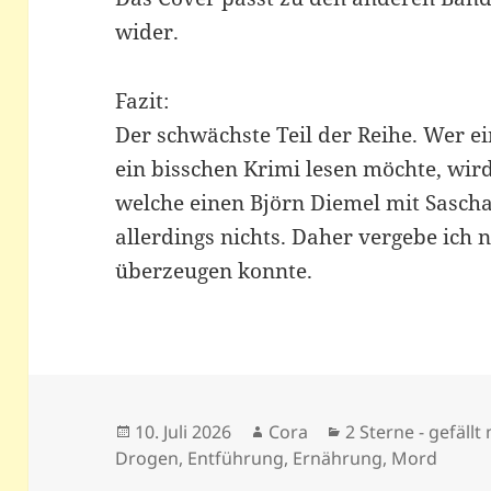
wider.
Fazit:
Der schwächste Teil der Reihe. Wer 
ein bisschen Krimi lesen möchte, wird 
welche einen Björn Diemel mit Sascha
allerdings nichts. Daher vergebe ich n
überzeugen konnte.
Veröffentlicht
Autor
Kategorien
10. Juli 2026
Cora
2 Sterne - gefällt
am
Drogen
,
Entführung
,
Ernährung
,
Mord