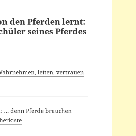
n den Pferden lernt:
hüler seines Pferdes
 Wahrnehmen, leiten, vertrauen
d: … denn Pferde brauchen
herkiste