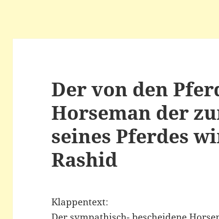
Der von den Pferd
Horseman der zu
seines Pferdes w
Rashid
Klappentext:
Der sympathisch- bescheidene Horse