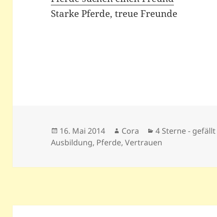
Starke Pferde, treue Freunde
Veröffentlicht
Autor
Kategorien
16. Mai 2014
Cora
4 Sterne - gefällt
am
Ausbildung
,
Pferde
,
Vertrauen