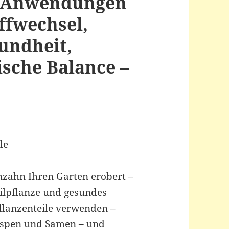
: Anwendungen
ffwechsel,
undheit,
ische Balance –
n
le
nzahn Ihren Garten erobert –
Heilpflanze und gesundes
Pflanzenteile verwenden –
nospen und Samen – und