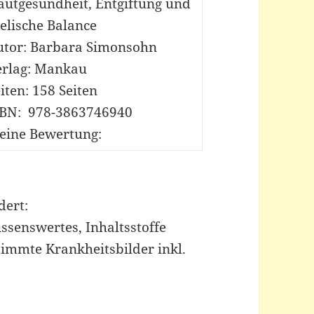
autgesundheit, Entgiftung und
elische Balance
utor: Barbara Simonsohn
erlag: Mankau
iten: 158 Seiten
SBN:
‎
978-3863746940
eine Bewertung:
dert:
ssenswertes, Inhaltsstoffe
timmte Krankheitsbilder inkl.