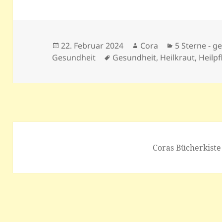
Veröffentlicht
Autor
Kategorien
22. Februar 2024
Cora
5 Sterne - ge
am
Schlagwörter
Gesundheit
Gesundheit
,
Heilkraut
,
Heilpf
Coras Bücherkiste