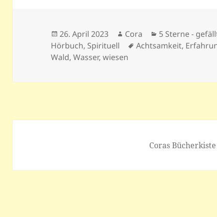
Veröffentlicht
Autor
Kategorien
26. April 2023
Cora
5 Sterne - gefäll
am
Schlagwörter
Hörbuch
,
Spirituell
Achtsamkeit
,
Erfahru
Wald
,
Wasser
,
wiesen
Coras Bücherkiste