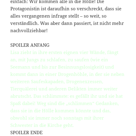
einfach: Wir kommen alle in die Hölle! Die
Protagonistin ist daraufhin so verschreckt, dass sie
alles vergangenen infrage stellt – so weit, so
verständlich. Was aber dann passiert, ist nicht mehr
nachvollziehbar!
SPOILER ANFANG
Lisa zieht in ihre ersten eignen vier Wände, fängt
an, mit Jungs zu schlafen, zu saufen (wie ein
Seemann und bis zur Besinnungslosigkeit) und
kommt dann in einer Drogenhöhle, in der sie neben
weiteren Saufeskapaden, Drogenexzessen,
Tierquälerei und anderen Delikten immer weiter
abrutscht. Das schlimmste: es gefällt ihr und sie hat
Spaß dabei! Weg sind die „schlimmen“ Gedanken,
dass sie in die Hölle kommen könnte und das,
obwohl sie immer noch sonntags mit ihrer
Schwester in die Kirche geht.
SPOILER ENDE