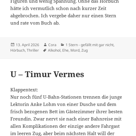
Figuren und wenig Spannung. Ohne das Hörbuch
hätte ich vermutlich schon nach kurzer Zeit
abgebrochen. Ich vergebe daher nur einen Stern
und rate vom Buch ab.
Veröffentlicht
Autor
Kategorien
13. April 2026
Cora
1 Stern - gefällt mit gar nicht
,
am
Schlagwörter
Hörbuch
,
Thriller
Alkohol
,
Ehe
,
Mord
,
Zug
U – Timur Vermes
Klappentext:
Nur noch fünf U-Bahn-Stationen trennen die junge
Lektorin Anke Lohm von einer Dusche und dem
frisch bezogenen Bett im Gästezimmer ihrer besten
Freundin. Zwar nervt sie nach einer Bahnreise mit
allen Komplikationen der einzige andere Fahrgast
im leeren Zug, aber beim nächsten Halt will der