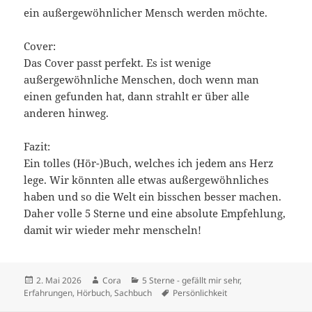
ein außergewöhnlicher Mensch werden möchte.
Cover:
Das Cover passt perfekt. Es ist wenige
außergewöhnliche Menschen, doch wenn man
einen gefunden hat, dann strahlt er über alle
anderen hinweg.
Fazit:
Ein tolles (Hör-)Buch, welches ich jedem ans Herz
lege. Wir könnten alle etwas außergewöhnliches
haben und so die Welt ein bisschen besser machen.
Daher volle 5 Sterne und eine absolute Empfehlung,
damit wir wieder mehr menscheln!
Veröffentlicht
Autor
Kategorien
2. Mai 2026
Cora
5 Sterne - gefällt mir sehr
,
am
Schlagwörter
Erfahrungen
,
Hörbuch
,
Sachbuch
Persönlichkeit