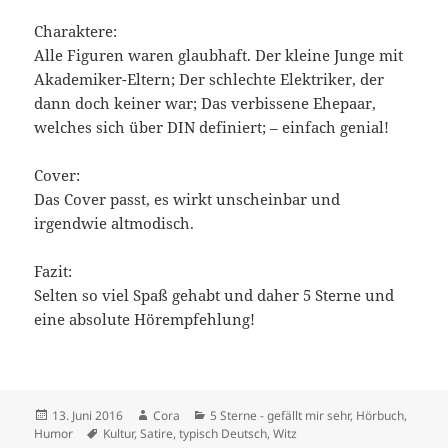
Charaktere:
Alle Figuren waren glaubhaft. Der kleine Junge mit
Akademiker-Eltern; Der schlechte Elektriker, der
dann doch keiner war; Das verbissene Ehepaar,
welches sich über DIN definiert; – einfach genial!
Cover:
Das Cover passt, es wirkt unscheinbar und
irgendwie altmodisch.
Fazit:
Selten so viel Spaß gehabt und daher 5 Sterne und
eine absolute Hörempfehlung!
Veröffentlicht
Autor
Kategorien
13. Juni 2016
Cora
5 Sterne - gefällt mir sehr
,
Hörbuch
,
am
Schlagwörter
Humor
Kultur
,
Satire
,
typisch Deutsch
,
Witz