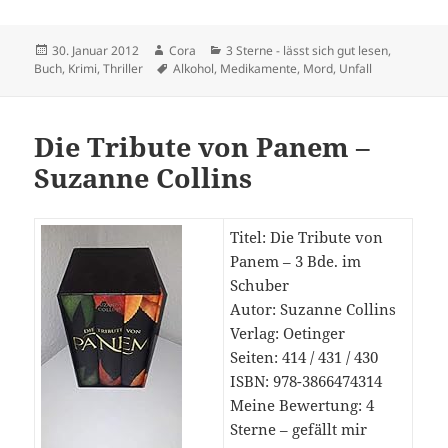
Veröffentlicht
Autor
Kategorien
30. Januar 2012
Cora
3 Sterne - lässt sich gut lesen
,
am
Schlagwörter
Buch
,
Krimi
,
Thriller
Alkohol
,
Medikamente
,
Mord
,
Unfall
Die Tribute von Panem –
Suzanne Collins
Titel: Die Tribute von
Panem – 3 Bde. im
Schuber
Autor: Suzanne Collins
Verlag: Oetinger
Seiten: 414 / 431 / 430
ISBN: 978-3866474314
Meine Bewertung: 4
Sterne – gefällt mir