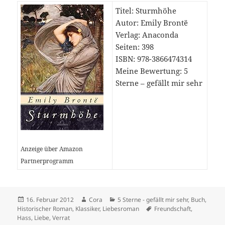
Titel: Sturmhöhe
Autor: Emily Brontë
Verlag: Anaconda
Seiten: 398
ISBN: 978-3866474314
Meine Bewertung: 5
Sterne – gefällt mir sehr
Anzeige über Amazon
Partnerprogramm
Veröffentlicht
Autor
Kategorien
16. Februar 2012
Cora
5 Sterne - gefällt mir sehr
,
Buch
,
am
Schlagwörter
Historischer Roman
,
Klassiker
,
Liebesroman
Freundschaft
,
Hass
,
Liebe
,
Verrat