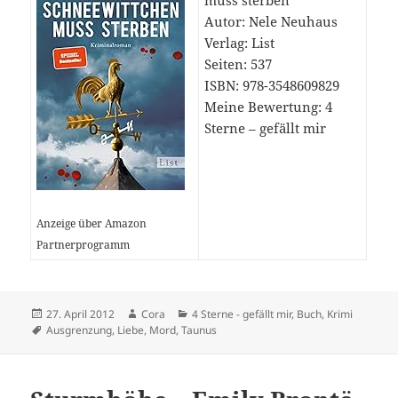
muss sterben
Autor: Nele Neuhaus
Verlag: List
Seiten: 537
ISBN: 978-3548609829
Meine Bewertung: 4
Sterne – gefällt mir
Anzeige über Amazon
Partnerprogramm
Veröffentlicht
Autor
Kategorien
27. April 2012
Cora
4 Sterne - gefällt mir
,
Buch
,
Krimi
am
Schlagwörter
Ausgrenzung
,
Liebe
,
Mord
,
Taunus