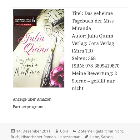
Titel: Das geheime
Tagebuch der Miss
Miranda
Autor: Julia Quinn
Verlag: Cora Verlag
(Mira TB)
Seiten: 368
ISBN: 978-3899419870
Meine Bewertung: 2
Sterne – gefällt mir
nicht
Anzeige über Amazon
Partnerprogramm
Veröffentlicht
Autor
Kategorien
14. Dezember 2011
Cora
2 Sterne - gefällt mir nicht
,
am
Schlagwörter
Buch
,
Historischer Roman
,
Liebesroman
Liebe
,
Saison
,