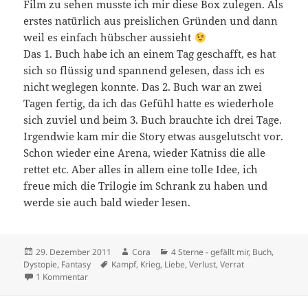
Film zu sehen musste ich mir diese Box zulegen. Als
erstes natürlich aus preislichen Gründen und dann
weil es einfach hübscher aussieht
Das 1. Buch habe ich an einem Tag geschafft, es hat
sich so flüssig und spannend gelesen, dass ich es
nicht weglegen konnte. Das 2. Buch war an zwei
Tagen fertig, da ich das Gefühl hatte es wiederhole
sich zuviel und beim 3. Buch brauchte ich drei Tage.
Irgendwie kam mir die Story etwas ausgelutscht vor.
Schon wieder eine Arena, wieder Katniss die alle
rettet etc. Aber alles in allem eine tolle Idee, ich
freue mich die Trilogie im Schrank zu haben und
werde sie auch bald wieder lesen.
Veröffentlicht
Autor
Kategorien
29. Dezember 2011
Cora
4 Sterne - gefällt mir
,
Buch
,
am
Schlagwörter
Dystopie
,
Fantasy
Kampf
,
Krieg
,
Liebe
,
Verlust
,
Verrat
zu Die Tribute von Panem – Suzanne Collins
1 Kommentar