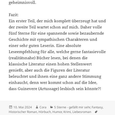
geheimnisvoll.
Fazit:
Ein erster Teil, der mich komplett überzeugt hat und
der zweite Teil wartet schon auf mich. Daher volle
fünf Sterne für eine spannende sowie bezaubernde
Geschichte mit sympathischen Charakteren und
einer sehr guten Leserin. Eine absolute
Leseempfehlung für alle, welche gerne fantasievolle
(realitätsnahe) Bücher lesen, bei denen die
klassische Literatur einen hohen Stellenwert
genießt, aber auch die Figuren der Literatur
beleuchtet und ihnen eine ganz andere Stimmung
einhaucht, denn wer kommt schon auf die Idee,
dass Guinevere (Artussage) lesbisch sein könnte?!
Veröffentlicht
Autor
Kategorien
10. Mai 2024
Cora
5 Sterne - gefällt mir sehr
,
Fantasy
,
am
Schlagwört
Historischer Roman
,
Hörbuch
,
Humor
,
Krimi
,
Liebesroman