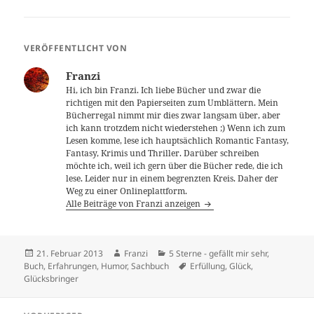
VERÖFFENTLICHT VON
Franzi
Hi, ich bin Franzi. Ich liebe Bücher und zwar die
richtigen mit den Papierseiten zum Umblättern. Mein
Bücherregal nimmt mir dies zwar langsam über, aber
ich kann trotzdem nicht wiederstehen ;) Wenn ich zum
Lesen komme, lese ich hauptsächlich Romantic Fantasy,
Fantasy, Krimis und Thriller. Darüber schreiben
möchte ich, weil ich gern über die Bücher rede, die ich
lese. Leider nur in einem begrenzten Kreis. Daher der
Weg zu einer Onlineplattform.
Alle Beiträge von Franzi anzeigen
Veröffentlicht
Autor
Kategorien
21. Februar 2013
Franzi
5 Sterne - gefällt mir sehr
,
am
Schlagwörter
Buch
,
Erfahrungen
,
Humor
,
Sachbuch
Erfüllung
,
Glück
,
Glücksbringer
Beitragsnavigation