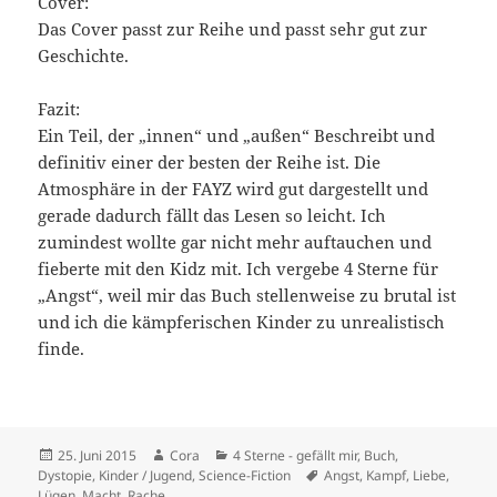
Cover:
Das Cover passt zur Reihe und passt sehr gut zur
Geschichte.
Fazit:
Ein Teil, der „innen“ und „außen“ Beschreibt und
definitiv einer der besten der Reihe ist. Die
Atmosphäre in der FAYZ wird gut dargestellt und
gerade dadurch fällt das Lesen so leicht. Ich
zumindest wollte gar nicht mehr auftauchen und
fieberte mit den Kidz mit. Ich vergebe 4 Sterne für
„Angst“, weil mir das Buch stellenweise zu brutal ist
und ich die kämpferischen Kinder zu unrealistisch
finde.
Veröffentlicht
Autor
Kategorien
25. Juni 2015
Cora
4 Sterne - gefällt mir
,
Buch
,
am
Schlagwörter
Dystopie
,
Kinder / Jugend
,
Science-Fiction
Angst
,
Kampf
,
Liebe
,
Lügen
,
Macht
,
Rache