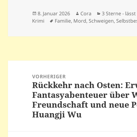
Veröffentlicht
Autor
Kategorien
8. Januar 2026
Cora
3 Sterne - lässt
am
Schlagwörter
Krimi
Familie
,
Mord
,
Schweigen
,
Selbstb
Beitragsnavigation
VORHERIGER
Rückkehr nach Osten: Er
Vorheriger
Fantasyabenteuer über 
Beitrag:
Freundschaft und neue P
Huangji Wu