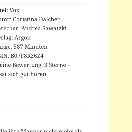
tel: Vox
tor: Christina Dalcher
precher: Andrea Sawatzki
rlag: Argon
änge: 587 Minuten
SIN: B07F8R26Z4
eine Bewertung: 3 Sterne –
sst sich gut hören
die ihre Männer nicht mehr als