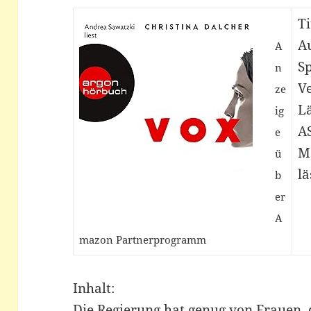
Ti
Au
A
S
n
Ve
ze
L
ig
A
e
M
ü
lä
b
er
A
mazon Partnerprogramm
Inhalt:
Die Regierung hat genug von Frauen, 