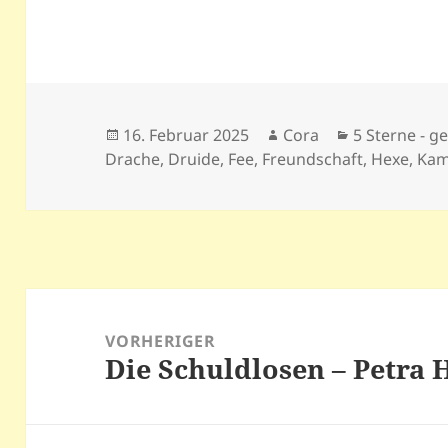
Veröffentlicht
Autor
Kategorien
16. Februar 2025
Cora
5 Sterne - ge
am
Drache
,
Druide
,
Fee
,
Freundschaft
,
Hexe
,
Kam
Beitragsnavigation
VORHERIGER
Die Schuldlosen – Petra
Vorheriger
Beitrag: