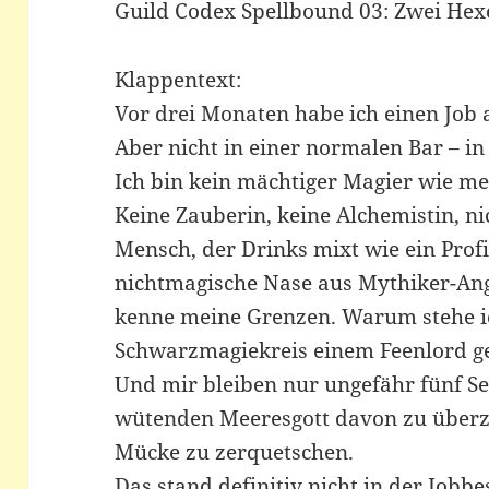
Guild Codex Spellbound 03: Zwei He
Klappentext:
Vor drei Monaten habe ich einen Job
Aber nicht in einer normalen Bar – in
Ich bin kein mächtiger Magier wie me
Keine Zauberin, keine Alchemistin, ni
Mensch, der Drinks mixt wie ein Prof
nichtmagische Nase aus Mythiker-Ang
kenne meine Grenzen. Warum stehe ic
Schwarzmagiekreis einem Feenlord g
Und mir bleiben nur ungefähr fünf S
wütenden Meeresgott davon zu überze
Mücke zu zerquetschen.
Das stand definitiv nicht in der Jobb