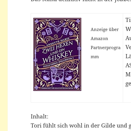
Ti
W
Anzeige über
A
Amazon
Ve
Partnerprogra
Lä
mm
A
M
ge
Inhalt:
Tori fühlt sich wohl in der Gilde und