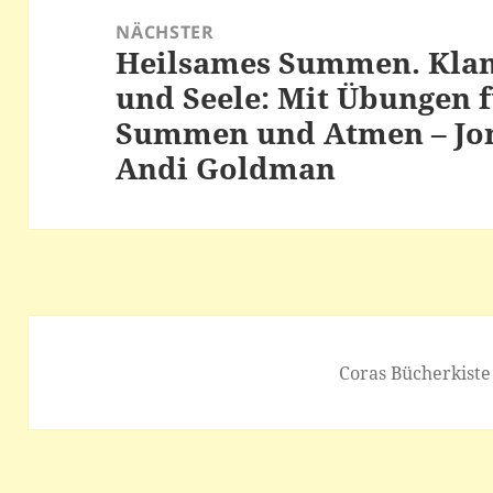
NÄCHSTER
Heilsames Summen. Klan
Nächster
und Seele: Mit Übungen 
Beitrag:
Summen und Atmen – Jo
Andi Goldman
Coras Bücherkiste