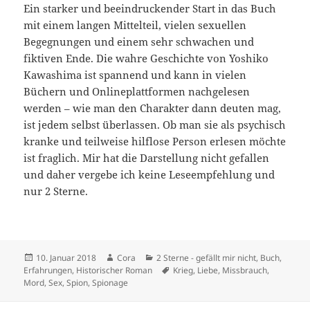
Ein starker und beeindruckender Start in das Buch
mit einem langen Mittelteil, vielen sexuellen
Begegnungen und einem sehr schwachen und
fiktiven Ende. Die wahre Geschichte von Yoshiko
Kawashima ist spannend und kann in vielen
Büchern und Onlineplattformen nachgelesen
werden – wie man den Charakter dann deuten mag,
ist jedem selbst überlassen. Ob man sie als psychisch
kranke und teilweise hilflose Person erlesen möchte
ist fraglich. Mir hat die Darstellung nicht gefallen
und daher vergebe ich keine Leseempfehlung und
nur 2 Sterne.
Veröffentlicht
Autor
Kategorien
10. Januar 2018
Cora
2 Sterne - gefällt mir nicht
,
Buch
,
am
Schlagwörter
Erfahrungen
,
Historischer Roman
Krieg
,
Liebe
,
Missbrauch
,
Mord
,
Sex
,
Spion
,
Spionage
Beitragsnavigation