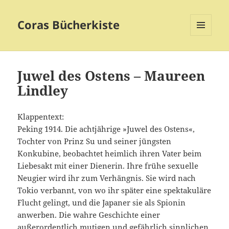
Coras Bücherkiste
MENÜ
UND
WIDGETS
Juwel des Ostens – Maureen
Lindley
Klappentext:
Peking 1914. Die achtjährige »Juwel des Ostens«,
Tochter von Prinz Su und seiner jüngsten
Konkubine, beobachtet heimlich ihren Vater beim
Liebesakt mit einer Dienerin. Ihre frühe sexuelle
Neugier wird ihr zum Verhängnis. Sie wird nach
Tokio verbannt, von wo ihr später eine spektakuläre
Flucht gelingt, und die Japaner sie als Spionin
anwerben. Die wahre Geschichte einer
außerordentlich mutigen und gefährlich sinnlichen