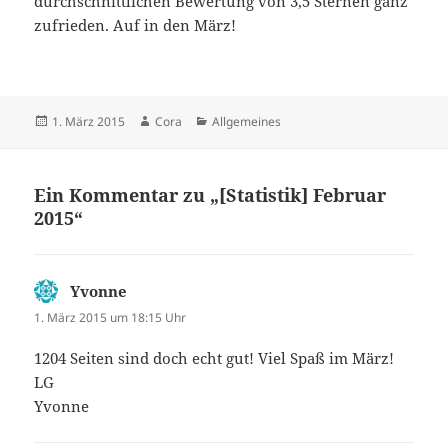
durchschnittlichen Bewertung von 3,5 Sternen ganz
zufrieden. Auf in den März!
Veröffentlicht
Autor
Kategorien
1. März 2015
Cora
Allgemeines
am
Ein Kommentar zu „[Statistik] Februar
2015“
Yvonne
sagt:
1. März 2015 um 18:15 Uhr
1204 Seiten sind doch echt gut! Viel Spaß im März!
LG
Yvonne