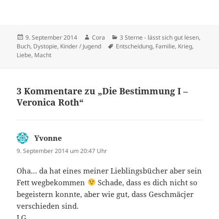
Veröffentlicht
Autor
Kategorien
9. September 2014
Cora
3 Sterne - lässt sich gut lesen
,
am
Schlagwörter
Buch
,
Dystopie
,
Kinder / Jugend
Entscheidung
,
Familie
,
Krieg
,
Liebe
,
Macht
3 Kommentare zu „Die Bestimmung I –
Veronica Roth“
Yvonne
sagt:
9. September 2014 um 20:47 Uhr
Oha… da hat eines meiner Lieblingsbücher aber sein
Fett wegbekommen
Schade, dass es dich nicht so
begeistern konnte, aber wie gut, dass Geschmäcjer
verschieden sind.
LG