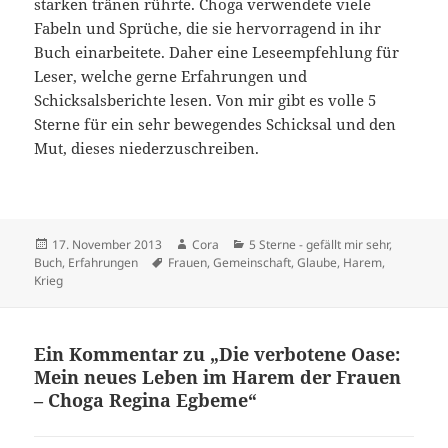
starken tränen rührte. Choga verwendete viele
Fabeln und Sprüche, die sie hervorragend in ihr
Buch einarbeitete. Daher eine Leseempfehlung für
Leser, welche gerne Erfahrungen und
Schicksalsberichte lesen. Von mir gibt es volle 5
Sterne für ein sehr bewegendes Schicksal und den
Mut, dieses niederzuschreiben.
Veröffentlicht
Autor
Kategorien
17. November 2013
Cora
5 Sterne - gefällt mir sehr
,
am
Schlagwörter
Buch
,
Erfahrungen
Frauen
,
Gemeinschaft
,
Glaube
,
Harem
,
Krieg
Ein Kommentar zu „Die verbotene Oase:
Mein neues Leben im Harem der Frauen
– Choga Regina Egbeme“