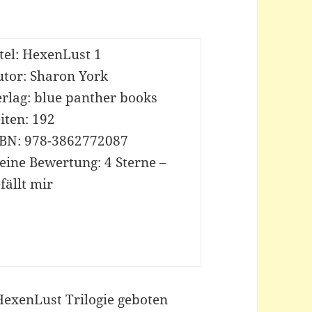
tel: HexenLust 1
utor: Sharon York
rlag: blue panther books
iten: 192
SBN: 978-3862772087
eine Bewertung: 4 Sterne –
fällt mir
 HexenLust Trilogie geboten