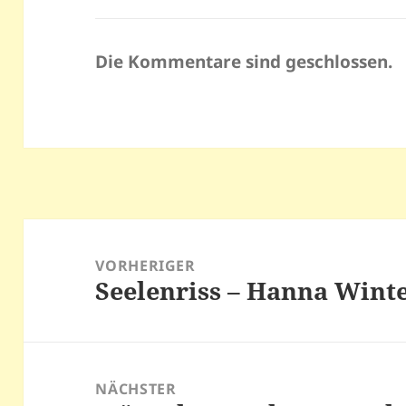
Die Kommentare sind geschlossen.
Beitragsnavigation
VORHERIGER
Seelenriss – Hanna Wint
Vorheriger
Beitrag:
NÄCHSTER