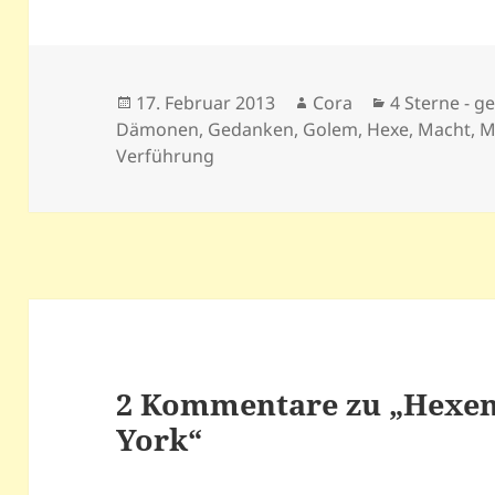
Veröffentlicht
Autor
Kategorien
17. Februar 2013
Cora
4 Sterne - ge
am
Dämonen
,
Gedanken
,
Golem
,
Hexe
,
Macht
,
M
Verführung
2 Kommentare zu „Hexen
York“