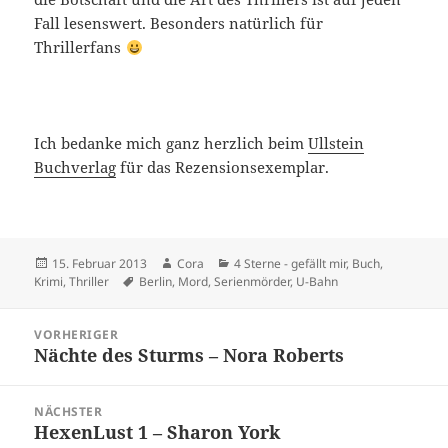
Fall lesenswert. Besonders natürlich für
Thrillerfans
Ich bedanke mich ganz herzlich beim
Ullstein
Buchverlag
für das Rezensionsexemplar.
Veröffentlicht
Autor
Kategorien
15. Februar 2013
Cora
4 Sterne - gefällt mir
,
Buch
,
am
Schlagwörter
Krimi
,
Thriller
Berlin
,
Mord
,
Serienmörder
,
U-Bahn
Beitragsnavigation
VORHERIGER
Nächte des Sturms – Nora Roberts
Vorheriger
Beitrag:
NÄCHSTER
HexenLust 1 – Sharon York
Nächster