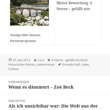
Meine Bewertung: 4
Sterne – gefällt mir
Anzeige über Amazon
Partnerprogramm
Veröffentlicht
Autor
Kategorien
25. Juni 2012
Cora
4 Sterne - gefällt mir
,
Buch
,
am
Schlagwörter
Historischer Roman
,
Liebesroman
Freundschaft
,
Liebe
,
Schloss
Beitragsnavigation
VORHERIGER
Wenn es dämmert – Zoë Beck
Vorheriger
Beitrag:
NÄCHSTER
Als ich unsichtbar war: Die Welt aus der
Nächster