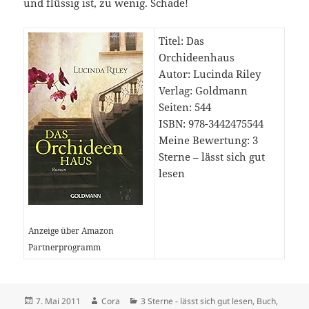
und flüssig ist, zu wenig. Schade!
Titel: Das
Orchideenhaus
Autor: Lucinda Riley
Verlag: Goldmann
Seiten: 544
ISBN: 978-3442475544
Meine Bewertung: 3
Sterne – lässt sich gut
lesen
Anzeige über Amazon
Partnerprogramm
Veröffentlicht
Autor
Kategorien
7. Mai 2011
Cora
3 Sterne - lässt sich gut lesen
,
Buch
,