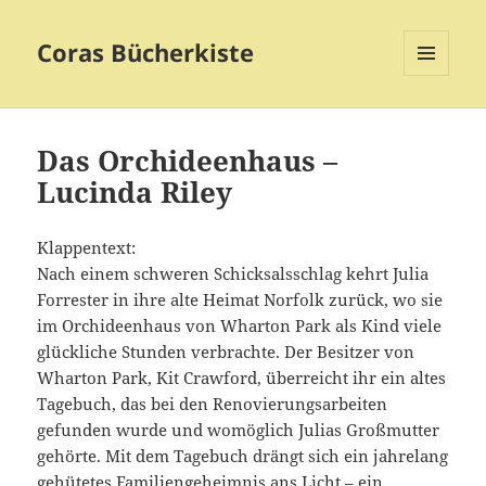
Coras Bücherkiste
MENÜ
UND
WIDGETS
Das Orchideenhaus –
Lucinda Riley
Klappentext:
Nach einem schweren Schicksalsschlag kehrt Julia
Forrester in ihre alte Heimat Norfolk zurück, wo sie
im Orchideenhaus von Wharton Park als Kind viele
glückliche Stunden verbrachte. Der Besitzer von
Wharton Park, Kit Crawford, überreicht ihr ein altes
Tagebuch, das bei den Renovierungsarbeiten
gefunden wurde und womöglich Julias Großmutter
gehörte. Mit dem Tagebuch drängt sich ein jahrelang
gehütetes Familiengeheimnis ans Licht – ein