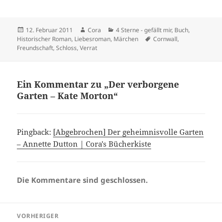
Veröffentlicht
Autor
Kategorien
12. Februar 2011
Cora
4 Sterne - gefällt mir
,
Buch
,
am
Schlagwörter
Historischer Roman
,
Liebesroman
,
Märchen
Cornwall
,
Freundschaft
,
Schloss
,
Verrat
Ein Kommentar zu „Der verborgene
Garten – Kate Morton“
Pingback:
[Abgebrochen] Der geheimnisvolle Garten
– Annette Dutton | Cora's Bücherkiste
Die Kommentare sind geschlossen.
Beitragsnavigation
VORHERIGER