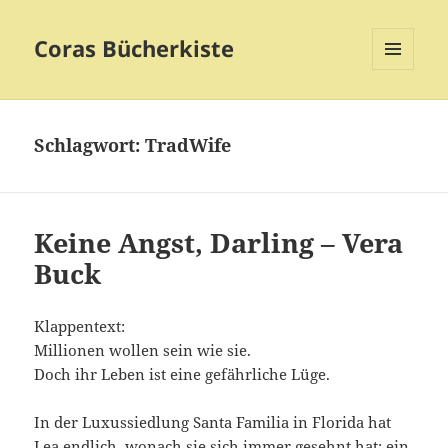
Coras Bücherkiste
MENÜ
UND
WIDGETS
Schlagwort:
TradWife
Keine Angst, Darling – Vera
Buck
Klappentext:
Millionen wollen sein wie sie.
Doch ihr Leben ist eine gefährliche Lüge.
In der Luxussiedlung Santa Familia in Florida hat
Lea endlich, wonach sie sich immer gesehnt hat: ein