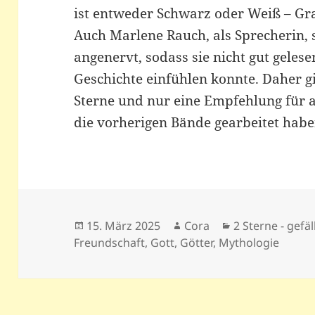
ist entweder Schwarz oder Weiß – Gr
Auch Marlene Rauch, als Sprecherin, 
angenervt, sodass sie nicht gut gelesen
Geschichte einfühlen konnte. Daher g
Sterne und nur eine Empfehlung für al
die vorherigen Bände gearbeitet habe
Veröffentlicht
Autor
Kategorien
15. März 2025
Cora
2 Sterne - gefäl
am
Freundschaft
,
Gott
,
Götter
,
Mythologie