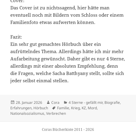
Cover:
Das Cover ist zu nichtssagend, hier hätte man
eventuell noch mit Bildern vom Schloss oder einem
Familienfoto etwas aufwerten können.
Fazit:
Ein sehr gut gemachtes Hörbuch über ein
aufrüttelndes Thema. Allerdings hätte ich mir mehr
Aufarbeitung gewünscht. Daher gibt es nur 4 Sterne,
allerdings mit einer absoluten Empfehlung, denn
die Fragen, welche Sacha Batthyany stellt, sollte sich
jeder selbst einmal stellen.
Veröffentlicht
Autor
Kategorien
28. Januar 2026
Cora
4 Sterne - gefällt mir
,
Biografie
,
am
Schlagwörter
Erfahrungen
,
Hörbuch
Familie
,
Krieg
,
KZ
,
Mord
,
Nationalsozialismus
,
Verbrechen
Coras Bücherkiste 2011 - 2026