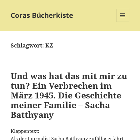
Coras Bücherkiste
MENÜ
UND
WIDGETS
Schlagwort:
KZ
Und was hat das mit mir zu
tun? Ein Verbrechen im
März 1945. Die Geschichte
meiner Familie – Sacha
Batthyany
Klappentext:
Als der Journalist Sacha Batthyany zufällig erfährt,