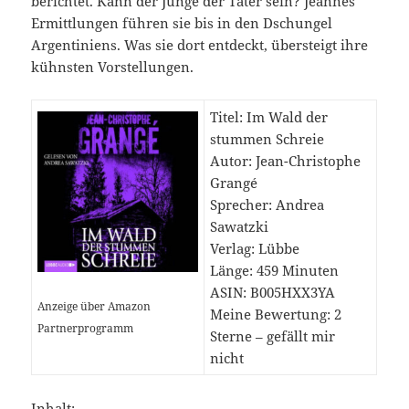
berichtet. Kann der Junge der Täter sein? Jeannes
Ermittlungen führen sie bis in den Dschungel
Argentiniens. Was sie dort entdeckt, übersteigt ihre
kühnsten Vorstellungen.
Titel: Im Wald der
stummen Schreie
Autor: Jean-Christophe
Grangé
Sprecher: Andrea
Sawatzki
Verlag: Lübbe
Länge: 459 Minuten
ASIN: B005HXX3YA
Anzeige über Amazon
Meine Bewertung: 2
Partnerprogramm
Sterne – gefällt mir
nicht
Inhalt: