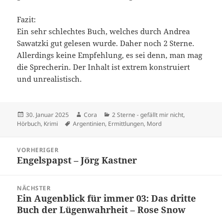
Fazit:
Ein sehr schlechtes Buch, welches durch Andrea
Sawatzki gut gelesen wurde. Daher noch 2 Sterne.
Allerdings keine Empfehlung, es sei denn, man mag
die Sprecherin. Der Inhalt ist extrem konstruiert
und unrealistisch.
Veröffentlicht
Autor
Kategorien
30. Januar 2025
Cora
2 Sterne - gefällt mir nicht
,
am
Schlagwörter
Hörbuch
,
Krimi
Argentinien
,
Ermittlungen
,
Mord
Beitragsnavigation
VORHERIGER
Engelspapst – Jörg Kastner
Vorheriger
Beitrag:
NÄCHSTER
Ein Augenblick für immer 03: Das dritte
Nächster
Buch der Lügenwahrheit – Rose Snow
Beitrag: