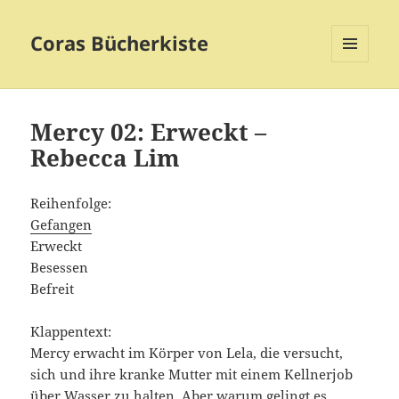
Coras Bücherkiste
MENÜ
UND
WIDGETS
Mercy 02: Erweckt –
Rebecca Lim
Reihenfolge:
Gefangen
Erweckt
Besessen
Befreit
Klappentext:
Mercy erwacht im Körper von Lela, die versucht,
sich und ihre kranke Mutter mit einem Kellnerjob
über Wasser zu halten. Aber warum gelingt es