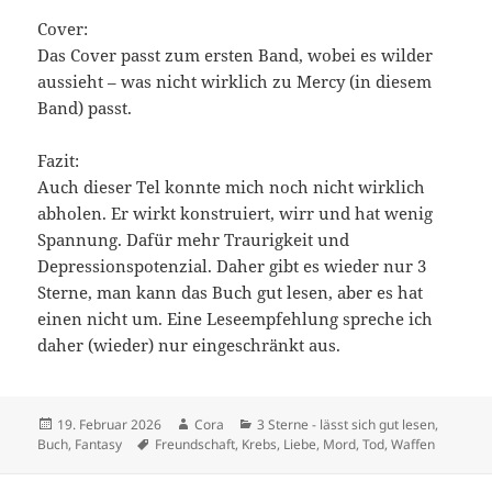
Cover:
Das Cover passt zum ersten Band, wobei es wilder
aussieht – was nicht wirklich zu Mercy (in diesem
Band) passt.
Fazit:
Auch dieser Tel konnte mich noch nicht wirklich
abholen. Er wirkt konstruiert, wirr und hat wenig
Spannung. Dafür mehr Traurigkeit und
Depressionspotenzial. Daher gibt es wieder nur 3
Sterne, man kann das Buch gut lesen, aber es hat
einen nicht um. Eine Leseempfehlung spreche ich
daher (wieder) nur eingeschränkt aus.
Veröffentlicht
Autor
Kategorien
19. Februar 2026
Cora
3 Sterne - lässt sich gut lesen
,
am
Schlagwörter
Buch
,
Fantasy
Freundschaft
,
Krebs
,
Liebe
,
Mord
,
Tod
,
Waffen
Beitragsnavigation