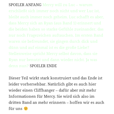
SPOILER ANFANG
Mercy will zu Luc – warum
erschließt sich immer noch nicht und wer Luc ist,
bleibt auch immer noch geheim. Luc schafft es aber,
dass Mercy sich an Ryan (aus Band 1) erinnert und
die beiden haben so starke Gefühle zueinander, das
nur noch Fragezeichen auftauchen. Im ersten Band
waren sie befreundet, sie gingen durch dick und
dünn und auf einmal ist es die große Liebe?
Stellenweise spricht Mercy selbst davon, dass sie
Ryan nur benutzt und dann wieder nicht. Ja was
denn nun?
SPOILER ENDE
Dieser Teil wirkt stark konstruiert und das Ende ist
leider vorhersehbar. Natürlich gibt es auch hier
wieder einen Cliffhanger – dafür aber mit mehr
Informationen für Mercy. Sie wird sich also im
dritten Band an mehr erinnern – hoffen wir es auch
für uns