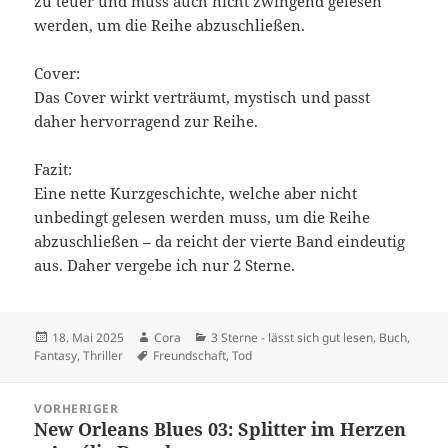
zu teuer und muss auch nicht zwingend gelesen
werden, um die Reihe abzuschließen.
Cover:
Das Cover wirkt verträumt, mystisch und passt
daher hervorragend zur Reihe.
Fazit:
Eine nette Kurzgeschichte, welche aber nicht
unbedingt gelesen werden muss, um die Reihe
abzuschließen – da reicht der vierte Band eindeutig
aus. Daher vergebe ich nur 2 Sterne.
Veröffentlicht
Autor
Kategorien
18. Mai 2025
Cora
3 Sterne - lässt sich gut lesen
,
Buch
,
am
Schlagwörter
Fantasy
,
Thriller
Freundschaft
,
Tod
Beitragsnavigation
VORHERIGER
New Orleans Blues 03: Splitter im Herzen
Vorheriger