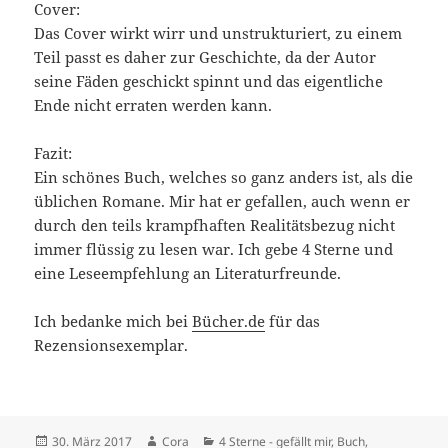
Cover:
Das Cover wirkt wirr und unstrukturiert, zu einem
Teil passt es daher zur Geschichte, da der Autor
seine Fäden geschickt spinnt und das eigentliche
Ende nicht erraten werden kann.
Fazit:
Ein schönes Buch, welches so ganz anders ist, als die
üblichen Romane. Mir hat er gefallen, auch wenn er
durch den teils krampfhaften Realitätsbezug nicht
immer flüssig zu lesen war. Ich gebe 4 Sterne und
eine Leseempfehlung an Literaturfreunde.
Ich bedanke mich bei
Bücher.de
für das
Rezensionsexemplar.
Veröffentlicht
Autor
Kategorien
30. März 2017
Cora
4 Sterne - gefällt mir
,
Buch
,