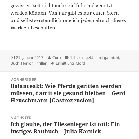
gewissen Zeit nicht mehr zielführend genutzt
werden können. Von mir gibt es nur einen Stern
und selbstverständlich rate ich jedem ab sich dieses
Werk zu beschaffen.
Veröffentlicht
Autor
Kategorien
27. Januar 2017
Cora
1 Stern - gefällt mit gar nicht
,
am
Schlagwörter
Buch
,
Horror
,
Thriller
Ermittlung
,
Mord
Beitragsnavigation
VORHERIGER
Balanceakt: Wie Pferde geritten werden
Vorheriger
müssen, damit sie gesund bleiben – Gerd
Beitrag:
Heuschmann [Gastrezension]
NÄCHSTER
Ich glaube, der Fliesenleger ist tot!: Ein
Nächster
lustiges Baubuch – Julia Karnick
Beitrag: